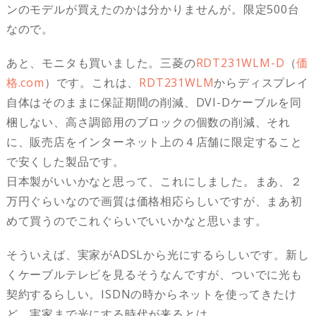
ンのモデルが買えたのかは分かりませんが。限定500台
なので。
あと、モニタも買いました。三菱の
RDT231WLM-D
（
価
格.com
）です。これは、
RDT231WLM
からディスプレイ
自体はそのままに保証期間の削減、DVI-Dケーブルを同
梱しない、高さ調節用のブロックの個数の削減、それ
に、販売店をインターネット上の４店舗に限定すること
で安くした製品です。
日本製がいいかなと思って、これにしました。まあ、２
万円ぐらいなので画質は価格相応らしいですが、まあ初
めて買うのでこれぐらいでいいかなと思います。
そういえば、実家がADSLから光にするらしいです。新し
くケーブルテレビを見るそうなんですが、ついでに光も
契約するらしい。ISDNの時からネットを使ってきたけ
ど、実家まで光にする時代が来るとは。