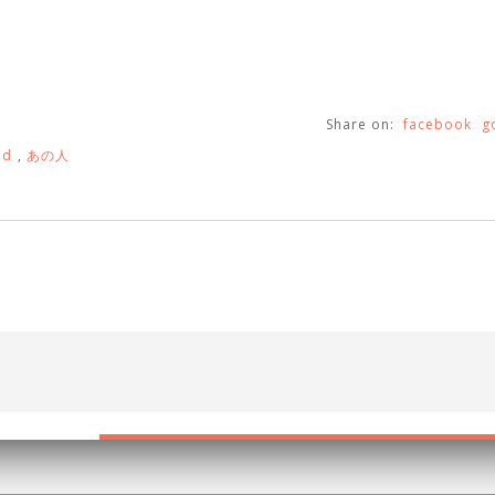
Share on:
facebook
g
nd
,
あの人