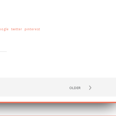
oogle
twitter
pinterest
›
OLDER