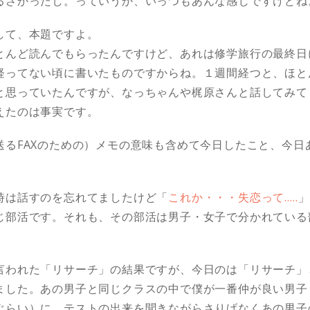
るさかったし。っていうか、いっつもあんな感じですけどね
して、本題ですよ。
とんど読んでもらったんですけど、あれは修学旅行の最終日
経ってない頃に書いたものですからね。１週間経つと、ほと
と思っていたんですが、なっちゃんや梶原さんと話してみて
えたのは事実です。
送るFAXのための）メモの意味も含めて今日したこと、今日
時は話すのを忘れてましたけど「
これか・・・失恋って…..
」
じ部活です。それも、その部活は男子・女子で分かれている
。
言われた「
リサーチ
」の結果ですが、今日のは「リサーチ」
ました。あの男子と同じクラスの中で僕が一番仲が良い男子
ぐらい）に、テストの出来を聞きながらさりげなくあの男子