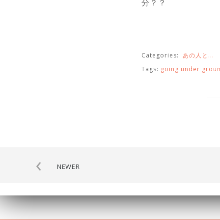
分？？
Categories:
あの人と...
Tags:
going under grou
‹
NEWER