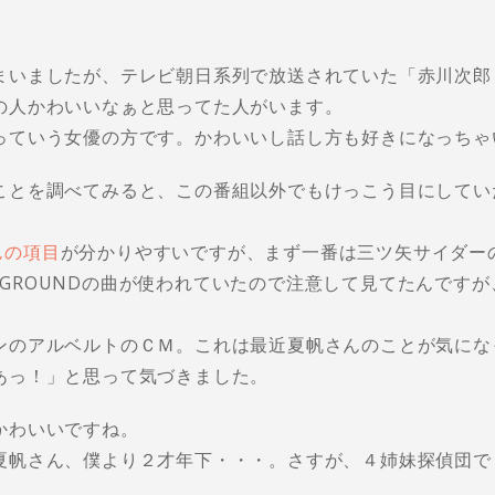
まいましたが、テレビ朝日系列で放送されていた「赤川次郎
の人かわいいなぁと思ってた人がいます。
っていう女優の方です。かわいいし話し方も好きになっちゃ
ことを調べてみると、この番組以外でもけっこう目にしてい
さんの項目
が分かりやすいですが、まず一番は三ツ矢サイダー
DER GROUNDの曲が使われていたので注意して見てたんです
。
ンのアルベルトのＣＭ。これは最近夏帆さんのことが気にな
あっ！」と思って気づきました。
かわいいですね。
夏帆さん、僕より２才年下・・・。さすが、４姉妹探偵団で