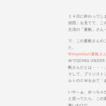
１４日に終わってし
偵団」を見てて、こ
主演の「夏帆」さん
で、この夏帆さんの
た。
Wikipediaの夏帆
ＭでGOING UN
帆さんだとは・・・
そして、ブリジスト
ルトのＣＭをみて「
いや～ぁ、めっちゃ
と思ってたら、この
無いわけだ。