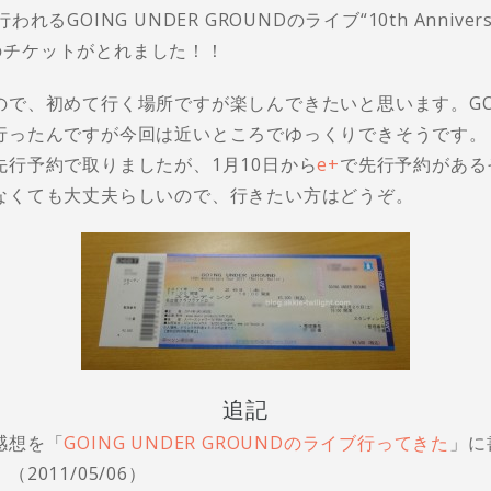
るGOING UNDER GROUNDのライブ“10th Anniversar
in’」”のチケットがとれました！！
ので、初めて行く場所ですが楽しんできたいと思います。GO
行ったんですが今回は近いところでゆっくりできそうです。
先行予約で取りましたが、1月10日から
e+
で先行予約がある
なくても大丈夫らしいので、行きたい方はどうぞ。
追記
感想を「
GOING UNDER GROUNDのライブ行ってきた
」に
2011/05/06）