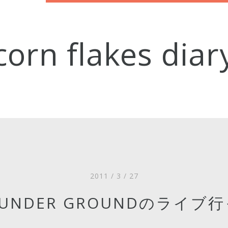
corn flakes diar
2011 / 3 / 27
G UNDER GROUNDのライブ