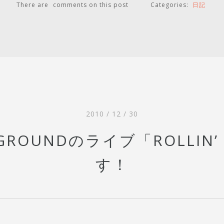
There are
comments on this post
Categories:
日記
2010 / 12 / 30
 GROUNDのライブ「ROLLIN’
す！