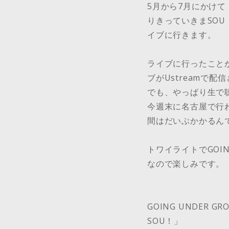
5月から7月にかけて「G
りきっていきまSOU！
イブに行きます。
ライブに行ったこと
ブがUstreamで
でも、やっぱり生で
今週末に名古屋で行
間はだいぶかかるん
トワイライトでGOI
なので楽しみです。
GOING UNDER 
SOU！」